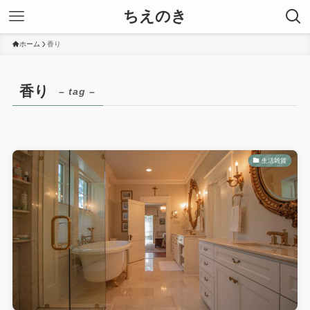
ちえのき
ホーム
香り
香り
– tag –
生活雑貨